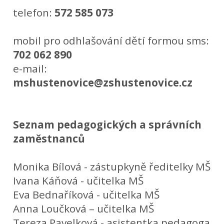
telefon:
572 585 073
mobil pro odhlašování dětí formou sms:
702 062 890
e-mail:
mshustenovice@zshustenovice.cz
Seznam pedagogických a správních
zaměstnanců
Monika Bílová - zástupkyně ředitelky MŠ
Ivana Káňová - učitelka MŠ
Eva Bednaříková - učitelka MŠ
Anna Loučková – učitelka MŠ
Tereza Pavelková - asistentka pedagoga