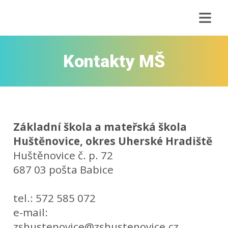
≡
Kontakty MŠ
Základní škola a mateřská škola
Huštěnovice, okres Uherské Hradiště
Huštěnovice č. p. 72
687 03 pošta Babice
tel.: 572 585 072
e-mail:
zshustenovice@zshustenovice.cz