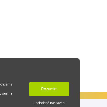
s chceme
ování na
Podrobné nastavení