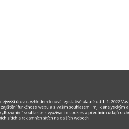
jvyšší úrovni, vzhledem k nové legislativě platné od 1. 1. 2022 Vá
ajištění funkčnosti webu a s Vaším souhlasem i mj. k analytickým a
o „Rozumím“ souhlasíte s využívaním cookies a předáním údajů o ch
ch sítích a reklamních sítích na dalších webech.