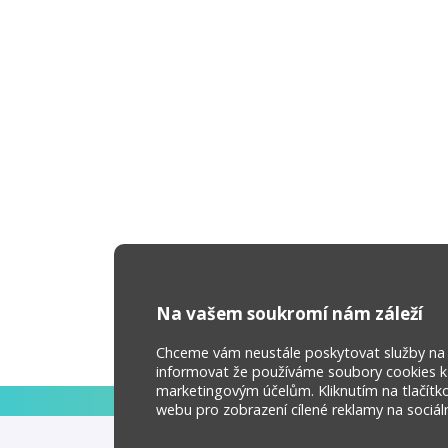
Na vašem soukromí nám záleží
Chceme vám neustále poskytovat služby na ne
informovat že používáme soubory cookies k z
marketingovým účelům. Kliknutím na tlačítk
webu pro zobrazení cílené reklamy na sociální